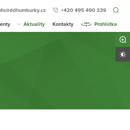
nfo@ddhumburky.cz
+420 495 490 339
enty
Aktuality
Kontakty
Prohlídka
Zvětši
Vysoký 