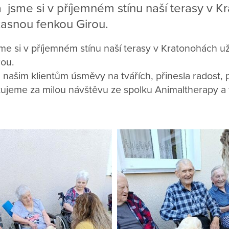
 jsme si v příjemném stínu naší terasy v Kr
úžasnou fenkou Girou.
e si v příjemném stínu naší terasy v Kratonohách užil
rou.
a našim klientům úsměvy na tvářích, přinesla radost,
kujeme za milou návštěvu ze spolku Animaltherapy a 