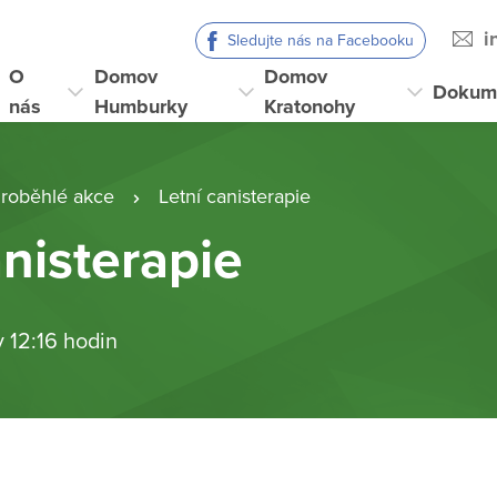
i
Sledujte nás na Facebooku
O
Domov
Domov
Dokum
nás
Humburky
Kratonohy
roběhlé akce
Letní canisterapie
anisterapie
v 12:16 hodin