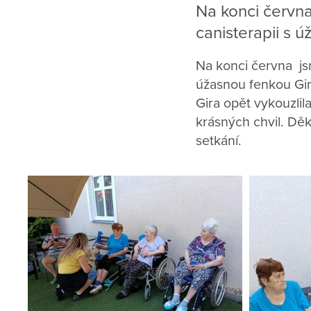
Na konci června
canisterapii s 
Na konci června jsm
úžasnou fenkou Gi
Gira opět vykouzlil
krásných chvil. Dě
setkání.