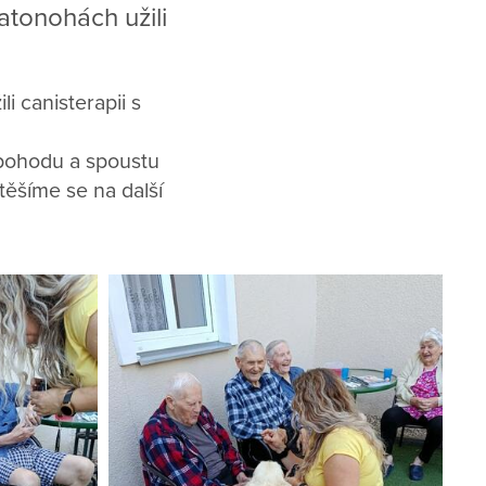
atonohách užili
i canisterapii s
 pohodu a spoustu
těšíme se na další