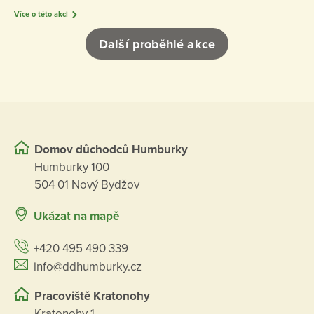
Více o této akci
Další proběhlé akce
Domov důchodců Humburky
Humburky 100
504 01 Nový Bydžov
Ukázat na mapě
+420 495 490 339
info@ddhumburky.cz
Pracoviště Kratonohy
Kratonohy 1