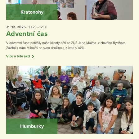
Kratonohy
31. 12.
2025
13:29 - 12:38
Adventní čas
V adventní čase potěšily naše klienty děti ze ZUŠ Jana Maláta z Nového Bydžova.
Zavítal k nám Mikuláš se svou družinou. Klienti si užili...
Více o této akci
Humburky