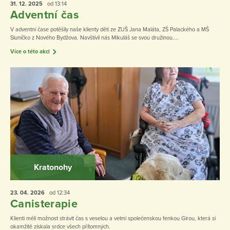
31. 12.
2025
od 13:14
Adventní čas
V adventní čase potěšily naše klienty děti ze ZUŠ Jana Maláta, ZŠ Palackého a MŠ
Sluníčko z Nového Bydžova. Navštívil nás Mikuláš se svou družinou....
Více o této akci
Kratonohy
23. 04.
2026
od 12:34
Canisterapie
Klienti měli možnost strávit čas s veselou a velmi společenskou fenkou Girou, která si
okamžitě získala srdce všech přítomných.