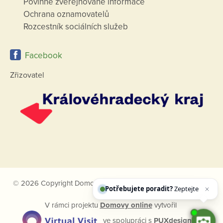
Povinně zveřejňované informace
Ochrana oznamovatelů
Rozcestník sociálních služeb
Facebook
Zřizovatel
Potřebujete poradit?
Zeptejte se našeho
© 2026 Copyright Domovy online. Všechna práva vyhrazena.
asistenta
C
V rámci projektu
Domovy online
vytvořil
ve spolupráci s
PUXdesign.cz