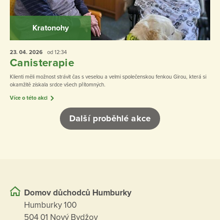
Kratonohy
23. 04.
2026
od 12:34
Canisterapie
Klienti měli možnost strávit čas s veselou a velmi společenskou fenkou Girou, která si
okamžitě získala srdce všech přítomných.
Více o této akci
Další proběhlé akce
Domov důchodců Humburky
Humburky 100
504 01 Nový Bydžov