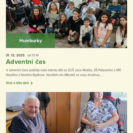
Humburky
31. 12.
2025
od 13:14
Adventní čas
V adventní čase potěšily naše klienty děti ze ZUŠ Jana Maláta, ZŠ Palackého a MŠ
Sluníčko z Nového Bydžova. Navštívil nás Mikuláš se svou družinou....
Více o této akci