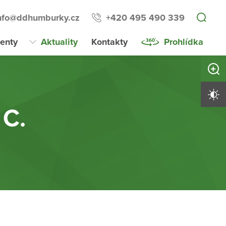
nfo@ddhumburky.cz
+420 495 490 339
enty
Aktuality
Kontakty
Prohlídka
Zvětši
Vysoký 
 C.