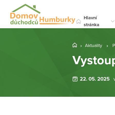
Hlavní
stránka
Aktuality
P
Vystou
22. 05. 2025