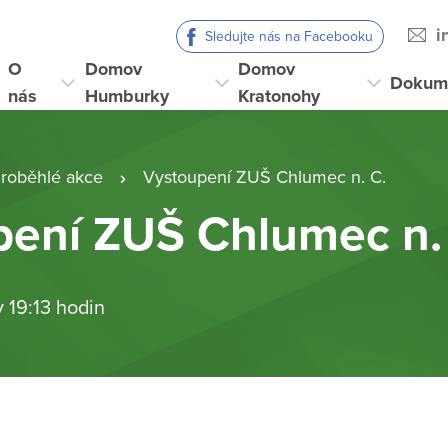
i
Sledujte nás na Facebooku
O
Domov
Domov
Dokum
nás
Humburky
Kratonohy
roběhlé akce
Vystoupení ZUŠ Chlumec n. C.
pení ZUŠ Chlumec n.
v 19:13 hodin